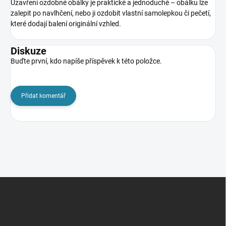
Uzavření ozdobné obálky je praktické a jednoduché – obálku lze
zalepit po navlhčení, nebo ji ozdobit vlastní samolepkou či pečetí,
které dodají balení originální vzhled.
Diskuze
Buďte první, kdo napíše příspěvek k této položce.
Přidat komentář
Z
á
p
a