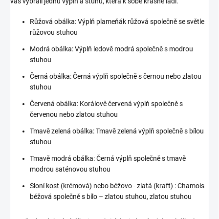
vás vybrali jednu výplň a stuhu, která k sobě krásně ladí.
Růžová obálka: Výplň plameňák růžová společně se světle
růžovou stuhou
Modrá obálka: Výplň ledově modrá společně s modrou
stuhou
Černá obálka: Černá výplň společně s černou nebo zlatou
stuhou
Červená obálka: Korálově červená výplň společně s
červenou nebo zlatou stuhou
Tmavě zelená obálka: Tmavě zelená výplň společně s bílou
stuhou
Tmavě modrá obálka: Černá výplň společně s tmavě
modrou saténovou stuhou
Sloní kost (krémová) nebo béžovo - zlatá (kraft) : Chamois
béžová společně s bílo – zlatou stuhou, zlatou stuhou