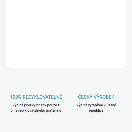
oznámení, pozvánky
snadné uzavírání – obálku lze po navlhčení zalepit
(navlhčovací lepidlo)
Doporučujeme navštívit naše další doplňky, například
dárkové stuhy
nebo
papírové výplně
.
DETAILNÍ INFORMACE
ZEPTAT SE
100% RECYKLOVATELNÉ
ČESKÝ VÝROBEK
Výplně jsou vyrobeny pouze z
Výplně vyrábíme v České
plně recyklovatelného materiálu
republice