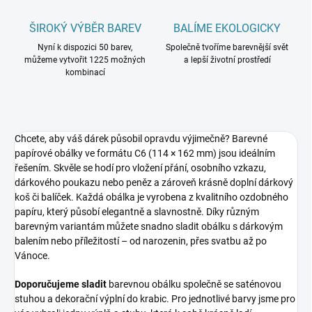
ŠIROKÝ VÝBĚR BAREV
BALÍME EKOLOGICKY
Nyní k dispozici 50 barev,
Společně tvoříme barevnější svět
můžeme vytvořit 1225 možných
a lepší životní prostředí
kombinací
Chcete, aby váš dárek působil opravdu výjimečně? Barevné
papírové obálky ve formátu C6 (114 × 162 mm) jsou ideálním
řešením. Skvěle se hodí pro vložení přání, osobního vzkazu,
dárkového poukazu nebo peněz a zároveň krásně doplní dárkový
koš či balíček.
Každá obálka je vyrobena z kvalitního ozdobného
papíru, který působí elegantně a slavnostně. Díky různým
barevným variantám můžete snadno sladit obálku s dárkovým
balením nebo příležitostí – od narozenin, přes svatbu až po
Vánoce.
Doporučujeme sladit
barevnou obálku společně se saténovou
stuhou a dekorační výplní do krabic. Pro jednotlivé barvy jsme pro