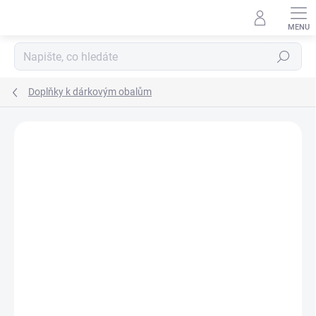
Přejít
na
obsah
Hledat
Doplňky k dárkovým obalům