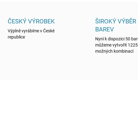
ČESKÝ VÝROBEK
ŠIROKÝ VÝBĚR
BAREV
Výplně vyrábíme v České
republice
Nyní k dispozici 50 bar
můžeme vytvořit 1225
možných kombinací
MO12S/1KG