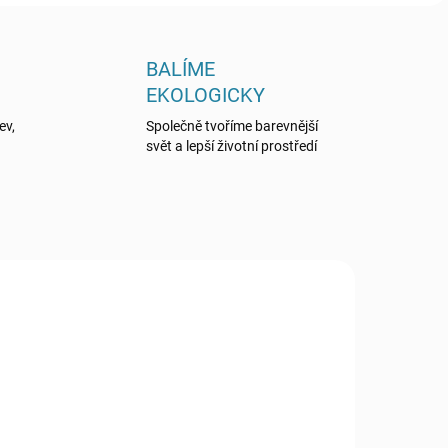
BALÍME
EKOLOGICKY
ev,
Společně tvoříme barevnější
svět a lepší životní prostředí
B32S/1KG