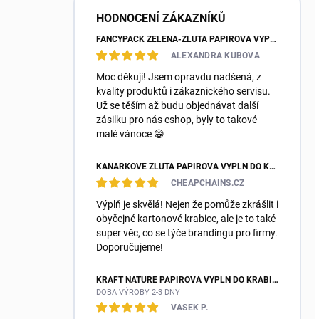
HODNOCENÍ ZÁKAZNÍKŮ
FANCYPACK ZELENÁ-ŽLUTÁ PAPÍROVÁ VÝPLŇ DO KRABIC
ALEXANDRA KUBOVA
Moc děkuji! Jsem opravdu nadšená, z
kvality produktů i zákaznického servisu.
Už se těším až budu objednávat další
zásilku pro nás eshop, byly to takové
malé vánoce 😁
KANÁRKOVĚ ŽLUTÁ PAPÍROVÁ VÝPLŇ DO KRABIC FANCYPACK
CHEAPCHAINS.CZ
Výplň je skvělá! Nejen že pomůže zkrášlit i
obyčejné kartonové krabice, ale je to také
super věc, co se týče brandingu pro firmy.
Doporučujeme!
KRAFT NATURE PAPÍROVÁ VÝPLŇ DO KRABIC FANCYPACK
DOBA VÝROBY 2-3 DNY
VAŠEK P.