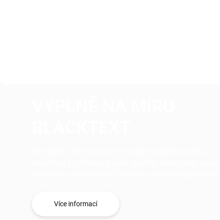
Přidejte jedinečný nádech do
Vytvořte nezapomenut
vašich zásilek s naší
dojem s naší růžovou
tmavší růžovou a světle
recyklovatelnou papír
růžovou (plameňák)
výplní. Tato něžná bar
recyklovatelnou papírovou
nejenom přidává vizuál
výplní. Tato oslnivá kombinace
krásu, ale také s ohled
barev nejen zabezpečí...
životní prostředí...
VÝPLNĚ NA MÍRU
BLACKTEXT
Vyrobíme vám barevný mix výplně přesně na míru.
Například pro firemní balení, značku, dárek nebo oslav
Vaše barvy, vaše volba. Ozvěte se, rádi vám pomůžem
Více informací