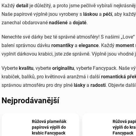
Každý
detail
je důležitý, a proto jsme pečlivě vybírali nejkrásně
Naše papírové výplně jsou vyrobeny s
láskou
a
péčí
, aby každ
zanechal obdarované
nadšené
a
dojaté
.
Nenechte své dárky bez té správné atmosféry! S našimi „Love
balení správnou dávku
romantiky
a
elegance
. Každý
moment
vyplnit dárkovou krabici, jste zde správně. Výplně jsou vhodné
Vyberte
kvalitu
, vyberte
originalitu
, vyberte Fancypack. Naše vý
krabiček, balíků, pro květinová aranžmá i další
romantická pře
správnou atmosféru pro dny plné
lásky
a
radosti
. Objevte dal
Nejprodávanější
Růžová plameňák
Růžová pap
papírová výplň do
výplň do kra
krabic Fancypack
Fancypack