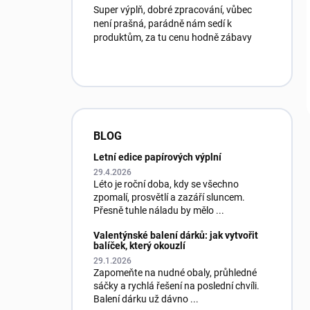
Super výplň, dobré zpracování, vůbec
není prašná, parádně nám sedí k
produktům, za tu cenu hodně zábavy
BLOG
Letní edice papírových výplní
29.4.2026
Léto je roční doba, kdy se všechno
zpomalí, prosvětlí a zazáří sluncem.
Přesně tuhle náladu by mělo ...
Valentýnské balení dárků: jak vytvořit
balíček, který okouzlí
29.1.2026
Zapomeňte na nudné obaly, průhledné
sáčky a rychlá řešení na poslední chvíli.
Balení dárku už dávno ...