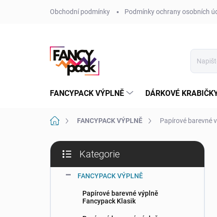
Přejít
Obchodní podmínky
Podmínky ochrany osobních ú
na
obsah
FANCYPACK VÝPLNĚ
DÁRKOVÉ KRABIČK
Domů
FANCYPACK VÝPLNĚ
Papírové barevné 
P
Kategorie
o
Přeskočit
s
kategorie
t
FANCYPACK VÝPLNĚ
r
Papírové barevné výplně
a
Fancypack Klasik
n