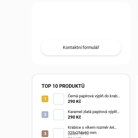
Máte otázku?
Obraťte se na nás.
Kontaktní formulář
TOP 10 PRODUKTŮ
Černá papírová výplň do krabic
Fancypack
290 Kč
Karamel zlatá papírová výplň
do krabic Fancypack
290 Kč
Krabice s víkem rozměr A4
323x254x60 mm
Balení: 50 ks