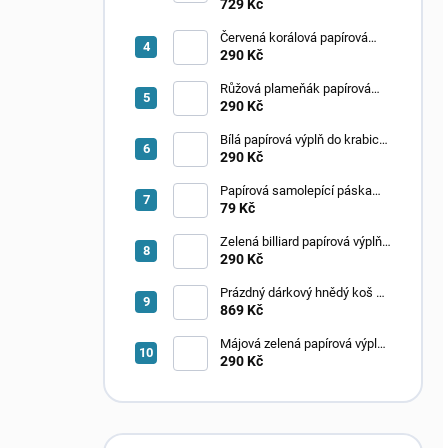
729 Kč
Červená korálová papírová
výplň do krabic Fancypack
290 Kč
Růžová plameňák papírová
výplň do krabic Fancypack
290 Kč
Bílá papírová výplň do krabic
Fancypack
290 Kč
Papírová samolepící páska
hnědá solvent 50 m
79 Kč
Zelená billiard papírová výplň
do krabic Fancypack
290 Kč
Prázdný dárkový hnědý koš –
rozměr 230x170x80, balení 25
869 Kč
ks
Májová zelená papírová výplň
do krabic Fancypack
290 Kč