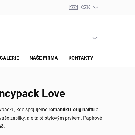
CZK
PRÁZDNÝ KOŠÍK
NÁKUPNÍ
KOŠÍK
GALERIE
NAŠE FIRMA
KONTAKTY
HODNOCENÍ 
ancypack Love
ypacku, kde spojujeme
romantiku
,
originalitu
a
aše zásilky, ale také stylovým prvkem. Papírové
ně
.