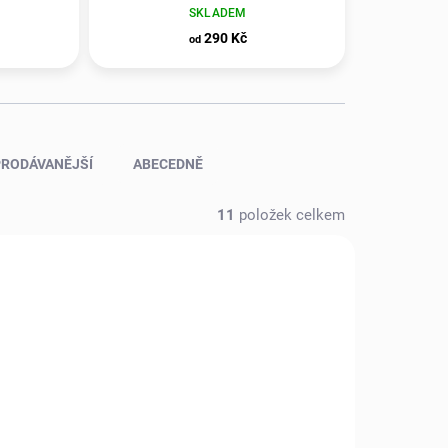
SKLADEM
290 Kč
od
RODÁVANĚJŠÍ
ABECEDNĚ
11
položek celkem
VALENTÝN
9S/3KG
RBS/3KG