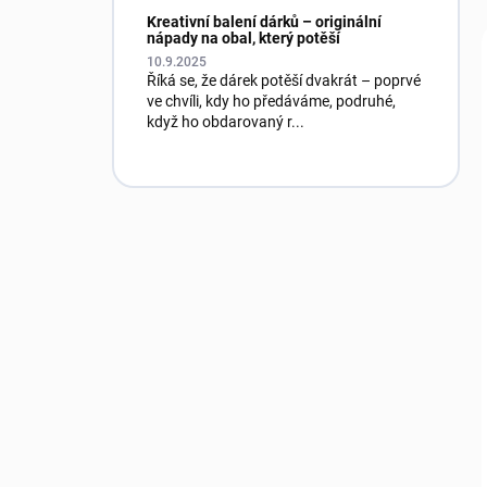
Kreativní balení dárků – originální
nápady na obal, který potěší
10.9.2025
Říká se, že dárek potěší dvakrát – poprvé
ve chvíli, kdy ho předáváme, podruhé,
když ho obdarovaný r...