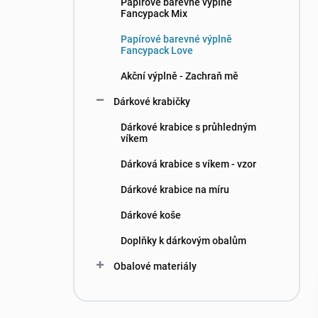
n
Papírové barevné výplně
Fancypack Mix
í
p
Papírové barevné výplně
a
Fancypack Love
n
Akční výplně - Zachraň mě
e
l
Dárkové krabičky
Dárkové krabice s průhledným
víkem
Dárková krabice s víkem - vzor
Dárkové krabice na míru
Dárkové koše
Doplňky k dárkovým obalům
Obalové materiály