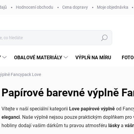
dajů
Hodnocení obchodu
Cena dopravy
Moje objednávka
Hledat
Y
OBALOVÉ MATERIÁLY
VÝPLŇ NA MÍRU
FOTO
výplně Fancypack Love
Papírové barevné výplně F
Vítejte v naší speciální kategorii
Love papírové výplně
od Fanc
eleganci
. Naše výplně nejsou pouze praktickým doplňkem pro v
hobliny dodají vašim dárkům tu pravou atmosféru
lásky
a
váš