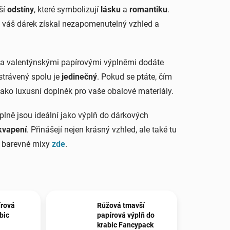
jší
odstíny
, které symbolizují
lásku
a
romantiku
.
ý váš dárek získal nezapomenutelný vzhled a
“ a valentýnskými papírovými výplněmi dodáte
strávený spolu je
jedinečný
. Pokud se ptáte, čím
 jako luxusní doplněk pro vaše obalové materiály.
plně jsou ideální jako výplň do dárkových
kvapení
. Přinášejí nejen krásný vzhled, ale také tu
ší barevné mixy
zde
.
írová
Růžová tmavší
bic
papírová výplň do
krabic Fancypack