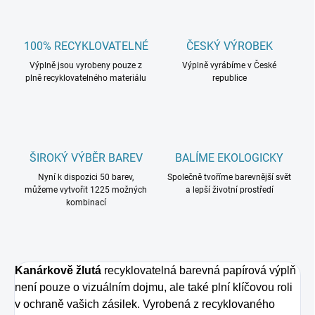
100% RECYKLOVATELNÉ
ČESKÝ VÝROBEK
Výplně jsou vyrobeny pouze z
Výplně vyrábíme v České
plně recyklovatelného materiálu
republice
ŠIROKÝ VÝBĚR BAREV
BALÍME EKOLOGICKY
Nyní k dispozici 50 barev,
Společně tvoříme barevnější svět
můžeme vytvořit 1225 možných
a lepší životní prostředí
kombinací
Kanárkově žlutá
recyklovatelná barevná papírová výplň
není pouze o vizuálním dojmu, ale také plní klíčovou roli
v ochraně vašich zásilek. Vyrobená z recyklovaného