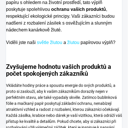
papíru s ohledem na životní prostředí, tato výplň
poskytuje spolehlivou
ochranu vašich produktů
,
respektující ekologické principy. Vaši zákazníci budou
nadšeni z rozbalení zásilek s osvěžujícím a slunným
nádechem kanárkově žluté.
Viděli jste naši
světle žlutou
a
žlutou
papírovou výplň?
Zvyšujeme hodnotu vašich produktů a
počet spokojených zákazníků
Vkládáte hodiny práce a spoustu energie do svých produktů, a
proto si zaslouží, aby k vašim zákazníkům dorazily nejen v
perfektním stavu, ale také vypadaly skvěle. Zatímco bublinková
fólie a mačkaný papír poskytují základní ochranu, nenabízejí
atraktivní vzhled a radost z rozbalení, kterou zákazníci očekávají.
Každá zásilka, krabice nebo dárek je vaší vizitkou, která odráží váš
přístup ke kvalitě a detailům. Pokud chcete, aby si zákazníci při
rozbalování užili výjimečný zážitek, který je inspiruje k napsání