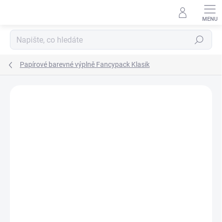
Přejít
na
obsah
Hledat
Papírové barevné výplně Fancypack Klasik
ZNAČKA:
FANCYPACK