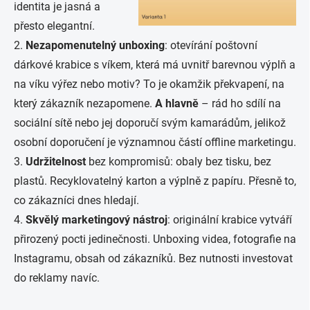
identita je jasná a
přesto elegantní.
2.
Nezapomenutelný unboxing
: o
tevírání poštovní
dárkové krabice s víkem, která má uvnitř barevnou výplň a
na víku výřez nebo motiv? To je okamžik překvapení, na
který zákazník nezapomene.
A hlavně
– rád ho sdílí na
sociální sítě nebo jej doporučí svým kamarádům, jelikož
osobní doporučení je významnou částí offline marketingu.
3.
Udržitelnost
bez kompromisů: o
baly bez tisku, bez
plastů. Recyklovatelný karton a výplně z papíru. Přesně to,
co zákazníci dnes hledají.
4.
Skvělý marketingový nástroj
: o
riginální krabice vytváří
přirozený pocti jedinečnosti. Unboxing videa, fotografie na
Instagramu, obsah od zákazníků. Bez nutnosti investovat
do reklamy navíc.