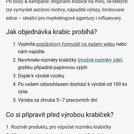
PR boxy & kampaně: originální krabice na míru, ve kterých
lze vymyslet sezónní motivy, nápadité výřezy, limitované
edice – ideální pro marketingové agentury i influencery.
Jak objednávka krabic probíhá?
Vyplníte
poptávkový formulář na našem webu
nebo
nám napište
Navrhnete rozměry krabičky (
možné rozměry zde)
,
grafiku případně papírovou výplň
Dojde k výrobě vzorku
Po vašem odsouhlasení dochází k výrobě od 100 ks
výše
Výroba za zhruba 5–7 pracovních dní
Co si připravit před výrobou krabiček?
1. Rozměr produktu, pro výpočet rozměru krabičky