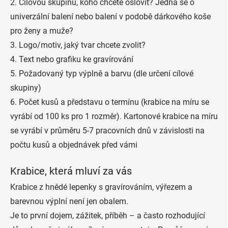
2. Cílovou skupinu, koho chcete oslovit? Jedná se o
univerzální balení nebo balení v podobě dárkového koše
pro ženy a muže?
3. Logo/motiv, jaký tvar chcete zvolit?
4. Text nebo grafiku ke gravírování
5. Požadovaný typ výplně a barvu (dle určení cílové
skupiny)
6. Počet kusů a představu o termínu (krabice na míru se
vyrábí od 100 ks pro 1 rozměr). Kartonové krabice na míru
se vyrábí v průměru 5-7 pracovních dnů v závislosti na
počtu kusů a objednávek před vámi
Krabice, která mluví za vás
Krabice z hnědé lepenky s gravírováním, výřezem a
barevnou výplní není jen obalem.
Je to první dojem, zážitek, příběh – a často rozhodující