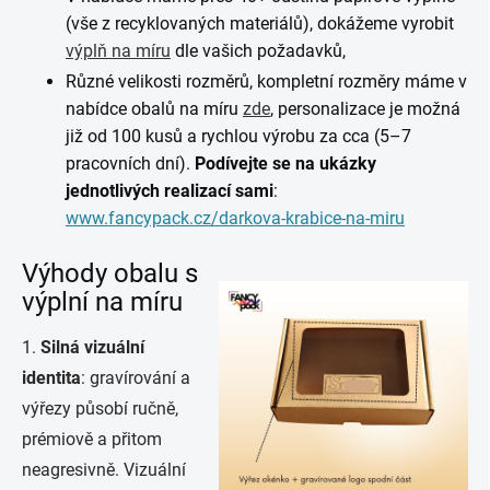
(vše z recyklovaných materiálů), dokážeme vyrobit
výplň na míru
dle vašich požadavků,
Různé velikosti rozměrů, kompletní rozměry máme v
nabídce obalů na míru
zde
, personalizace je možná
již od 100 kusů a rychlou výrobu za cca (5–7
pracovních dní).
Podívejte se na ukázky
jednotlivých realizací sami
:
www.fancypack.cz/darkova-krabice-na-miru
Výhody obalu s
výplní na míru
1.
Silná vizuální
identita
: g
ravírování a
výřezy působí ručně,
prémiově a přitom
neagresivně. Vizuální