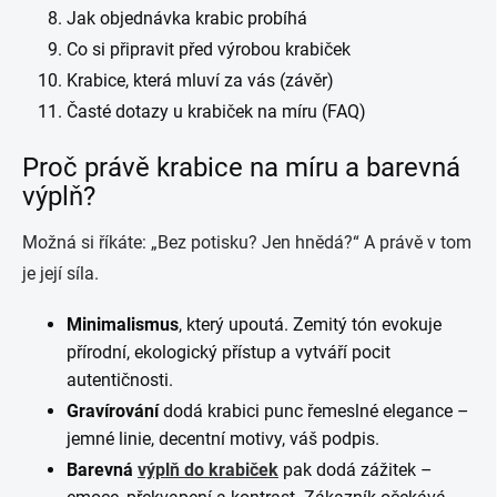
Jak objednávka krabic probíhá
Co si připravit před výrobou krabiček
Krabice, která mluví za vás (závěr)
Časté dotazy u krabiček na míru (FAQ)
Proč právě krabice na míru a barevná
výplň?
Možná si říkáte: „Bez potisku? Jen hnědá?“ A právě v tom
je její síla.
Minimalismus
, který upoutá. Zemitý tón evokuje
přírodní, ekologický přístup a vytváří pocit
autentičnosti.
Gravírování
dodá krabici punc řemeslné elegance –
jemné linie, decentní motivy, váš podpis.
Barevná
výplň do krabiček
pak dodá zážitek –