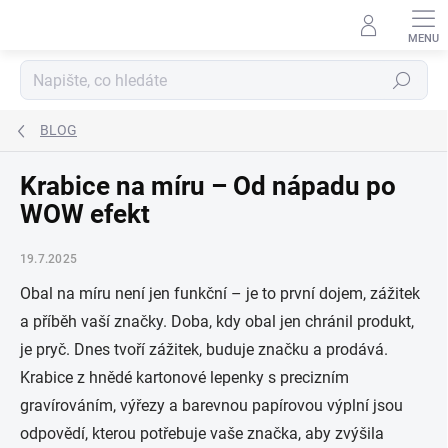
Přejít
na
obsah
Hledat
BLOG
Krabice na míru – Od nápadu po
WOW efekt
19.7.2025
Obal na míru není jen funkční – je to první dojem, zážitek
a příběh vaší značky.
Doba, kdy obal jen chránil produkt,
je pryč. Dnes tvoří zážitek, buduje značku a prodává.
Krabice z hnědé kartonové lepenky s precizním
gravírováním, výřezy a barevnou papírovou výplní jsou
odpovědí, kterou potřebuje vaše značka, aby zvýšila