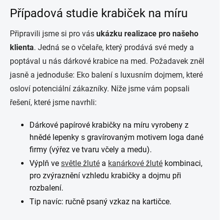
Případová studie krabiček na míru
Připravili jsme si pro vás
ukázku realizace pro našeho
klienta
. Jedná se o včelaře, který prodává své medy a
poptával u nás dárkové krabice na med.
Požadavek zněl
jasně a jednoduše: Eko balení s luxusním dojmem, které
osloví potenciální zákazníky.
Níže jsme vám popsali
řešení, které jsme navrhli:
Dárkové papírové krabičky na míru vyrobeny z
hnědé lepenky s gravírovaným motivem loga dané
firmy (v
ýřez ve tvaru včely a medu).
Výplň ve
světle žluté
a
kanárkové žluté
kombinaci,
pro zvýraznění vzhledu krabičky a dojmu při
rozbalení.
Tip navíc: ručně psaný vzkaz na kartičce.