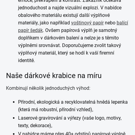
emoce, překvapení a kontrast. Zákazník očekává
jednoduchost a najde vizuální explozi. V nabídce
obalového materiálu existují další výplňové
materiály, jako například
voštinový papír
nebo
balící
papír šedák
. Ovšem papírová výplň je samotný
doplňkem v dárkovém balení a nelze je s těmito
výplněmi srovnávat. Doporučujeme zvolit takový
výplňový materiál, který se hodí k vaší firemní
identitě.
Naše dárkové krabice na míru
Kombinují několik jednoduchých výhod:
Přírodní, ekologická a recyklovatelná hnědá lepenka
(která má robustní, přírodní vzhled),
Laserové gravírování a výřezy (vaše logo, motivy,
texty, dekorace),
V nabídce máme přes 40+ odstínů papírové výplně