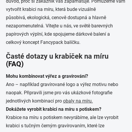
důvod, proč si zákazník vás zapamatuje.
Pomůžeme vám
vytvořit krabici na míru, která
bude vizuálně
působivá,
ekologická,
cenově dostupná
a hlavně
nezapomenutelná.
Vítejte u nás, ve světě barevných
papírových výplní, kde spojujeme dárkové balení a
celkový koncept Fancypack balíčku.
Časté dotazy u krabiček na míru
(FAQ)
Mohu kombinovat výřez a gravírování?
Ano – například gravírované logo a výřez motivu nebo
naopak. Připravili jsme pro vás ukázkové fotografie
jednotlivých kombinací pro
obaly na míru.
Dokážete vyrobit krabici na míru s potiskem?
Krabice na míru s potiskem
nevyrábíme, ale lze vyrobit
krabici s tučným černým gravírovaním, které lze