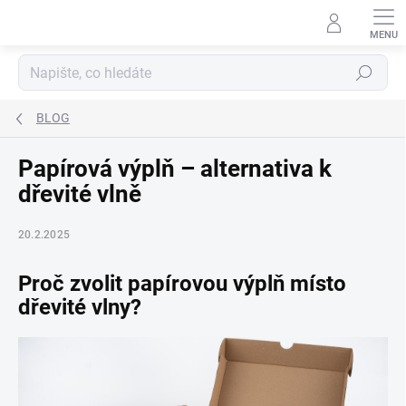
Přejít
na
obsah
Hledat
BLOG
Papírová výplň – alternativa k
dřevité vlně
20.2.2025
Proč zvolit papírovou výplň místo
dřevité vlny?