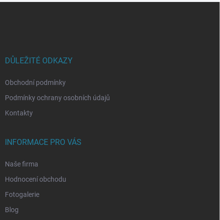
Z
á
p
a
t
í
DŮLEŽITÉ ODKAZY
Obchodní podmínky
Podmínky ochrany osobních údajů
Kontakty
INFORMACE PRO VÁS
Naše firma
Hodnocení obchodu
Fotogalerie
Blog