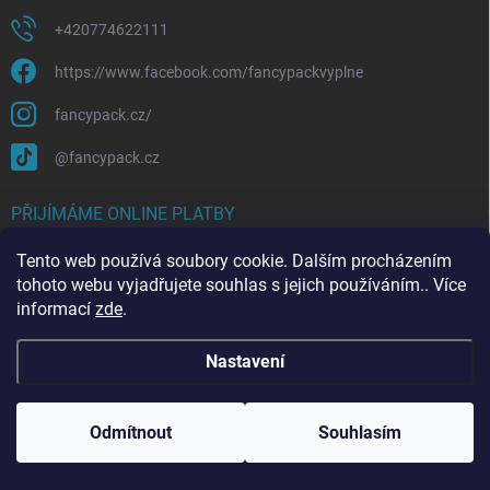
+420774622111
https://www.facebook.com/fancypackvyplne
fancypack.cz/
@fancypack.cz
PŘIJÍMÁME ONLINE PLATBY
Tento web používá soubory cookie. Dalším procházením
tohoto webu vyjadřujete souhlas s jejich používáním.. Více
informací
zde
.
Nastavení
Copyright 2026
Fancypack.cz
. Všechna práva vyhrazena.
Upravit nastavení
Důležitá informace: Vážení zákazníci, přijaté objednávky
cookies
od 6-7.8.2026 budeme expedovat nejdříve 10.8.2026.
Odmítnout
Souhlasím
Děkujeme.
Vytvořil Shoptet