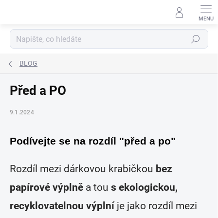
Přejít
na
obsah
Hledat
BLOG
Před a PO
9.1.2024
Podívejte se na rozdíl "před a po"
Rozdíl mezi dárkovou krabičkou
bez
papírové výplně
a tou
s ekologickou,
recyklovatelnou výplní
je jako rozdíl mezi