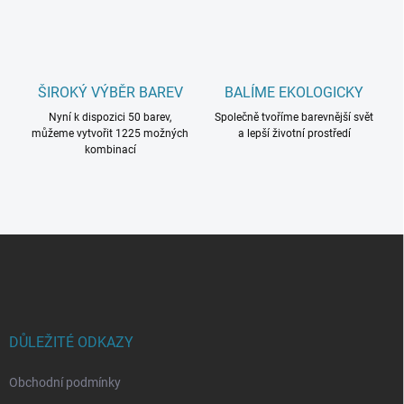
ŠIROKÝ VÝBĚR BAREV
BALÍME EKOLOGICKY
Nyní k dispozici 50 barev,
Společně tvoříme barevnější svět
můžeme vytvořit 1225 možných
a lepší životní prostředí
kombinací
Z
á
p
a
t
í
DŮLEŽITÉ ODKAZY
Obchodní podmínky