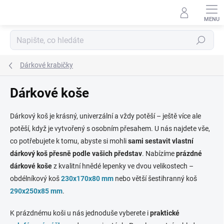
Přejít
na
obsah
Hledat
Dárkové krabičky
Dárkové koše
Dárkový koš je krásný, univerzální a vždy potěší – ještě více ale
potěší, když je vytvořený s osobním přesahem. U nás najdete vše,
co potřebujete k tomu, abyste si mohli
sami sestavit vlastní
dárkový koš přesně podle vašich představ
. Nabízíme
prázdné
dárkové koše
z kvalitní hnědé lepenky ve dvou velikostech –
obdélníkový koš
230x170x80 mm
nebo větší šestihranný koš
290x250x85 mm
.
K prázdnému koši u nás jednoduše vyberete i
praktické