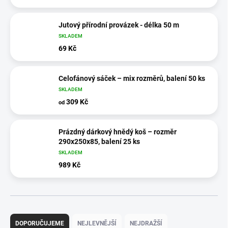
Jutový přírodní provázek - délka 50 m
SKLADEM
69 Kč
Celofánový sáček – mix rozměrů, balení 50 ks
SKLADEM
309 Kč
od
Prázdný dárkový hnědý koš – rozměr
290x250x85, balení 25 ks
SKLADEM
989 Kč
Ř
a
DOPORUČUJEME
NEJLEVNĚJŠÍ
NEJDRAŽŠÍ