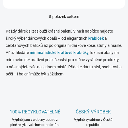
5
položek celkem
O
v
l
Každý dárek si zaslouží krásné balení. V naší nabídce najdete
á
široký výběr dárkových obalů – od elegantních
krabiček
a
d
celofánových balíčků až po originální dárkové koše, stuhy a mašle.
a
c
Ať už hledáte
minimalistické kraftové krabičky
, luxusní obaly na
í
míru nebo dekorativní příslušenství pro ručně vyráběné produkty,
p
u nás najdete vše na jednom místě. Přidejte dárku styl, osobitost a
r
v
péči – i balení může být zážitkem.
k
y
v
ý
p
i
s
100% RECYKLOVATELNÉ
ČESKÝ VÝROBEK
u
Výplně jsou vyrobeny pouze z
Výplně vyrábíme v České
plně recyklovatelného materiálu
republice