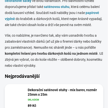
celofánové sáčky
ve dvou variantách. Pro slavnostní vzhled
doporučujeme přidat také
saténovou stuhu
, která celému balení
dodá luxusní vzhled. Součástí naší nabídky jsou i naše
papírové
výplně
do krabiček a dárkových košů, které nejen krásně vypadají,
ale také chrání obsah koše a drží vše pevně na svém místě.
Vše, co nabízíme, je navrženo tak, aby vám usnadnilo tvorbu a
zabalování vlastních dárků (ať už jde o firemní dárky nebo balíčky
pro zaměstnance). Nemusíte nic shánět jinde – u nás pořídíte
kompletní řešení pro tvorbu dárkových košů na jednom místě
. Už
zbývá jen vybrat, co do koše vložíte – oblíbené dobroty, kosmetiku
nebo vlastní výrobky.
Nejprodávanější
Dekorační saténové stuhy - mix barev, rozměr
25mm x 25m
SKLADEM
89 Kč