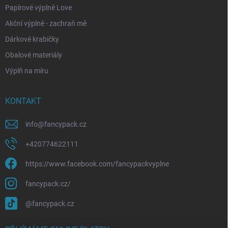
Papírové výplně Love
Akční výplně - zachraň mě
Dárkové krabičky
Obalové materiály
Výplň na míru
KONTAKT
info
@
fancypack.cz
+420774622111
https://www.facebook.com/fancypackvyplne
fancypack.cz/
@fancypack.cz