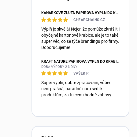
KANÁRKOVĚ ŽLUTÁ PAPÍROVÁ VÝPLŇ DO KRABIC FANCYPACK
CHEAPCHAINS.CZ
Výplň je skvělá! Nejen že pomůže zkrášlit i
obyčejné kartonové krabice, ale je to také
super věc, co se týče brandingu pro firmy.
Doporučujeme!
KRAFT NATURE PAPÍROVÁ VÝPLŇ DO KRABIC FANCYPACK
DOBA VÝROBY 2-3 DNY
VAŠEK P.
Super výplň, dobré zpracování, vůbec
není prašná, parádně nám sedí k
produktům, za tu cenu hodně zábavy