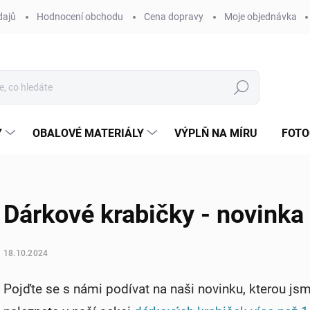
dajů
Hodnocení obchodu
Cena dopravy
Moje objednávka
Hledat
Y
OBALOVÉ MATERIÁLY
VÝPLŇ NA MÍRU
FOTO
Dárkové krabičky - novinka
18.10.2024
Pojďte se s námi podívat na naši novinku, kterou jsme