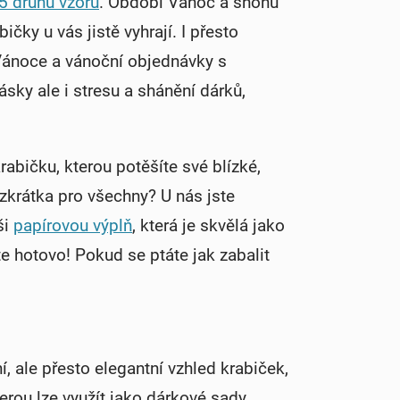
5 druhů vzorů
. Období Vánoc a shonu
čky u vás jistě vyhrají. I přesto
Vánoce a vánoční objednávky s
sky ale i stresu a shánění dárků,
abičku, kterou potěšíte své blízké,
 zkrátka pro všechny? U nás jste
ši
papírovou výplň
, která je skvělá jako
te hotovo! Pokud se ptáte jak zabalit
í, ale přesto elegantní vzhled krabiček,
erou lze využít jako dárkové sady