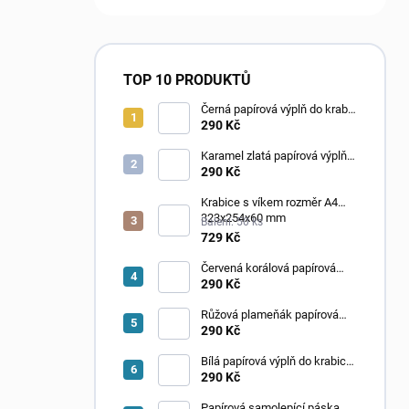
TOP 10 PRODUKTŮ
Černá papírová výplň do krabic
Fancypack
290 Kč
Karamel zlatá papírová výplň
do krabic Fancypack
290 Kč
Krabice s víkem rozměr A4
323x254x60 mm
Balení: 50 ks
729 Kč
Červená korálová papírová
výplň do krabic Fancypack
290 Kč
Růžová plameňák papírová
výplň do krabic Fancypack
290 Kč
Bílá papírová výplň do krabic
Fancypack
290 Kč
Papírová samolepící páska