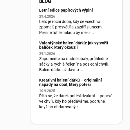
BLOG
Letní edice papírových výplní
29.4.2026
Léto je roční doba, kdy se všechno
zpomalí, prosvětlí a zazáří sluncem.
Přesně tuhle náladu by mělo ...
Valentýnské balení dárků: jak vytvořit
balíček, který okouzlí
29.1.2026
Zapomeňte na nudné obaly, průhledné
sáčky a rychlá řešení na poslední chvíli.
Balení dárku už dávno ...
Kreativní balení dárků – originální
nápady na obal, který potěší
10.9.2025
Říká se, že dárek potěší dvakrát – poprvé
ve chvíli, kdy ho předáváme, podruhé,
když ho obdarovaný r...