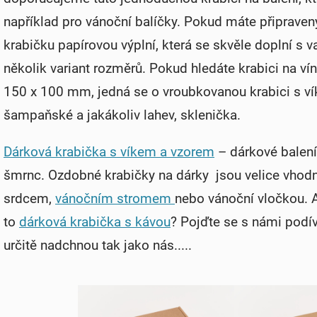
například pro vánoční balíčky. Pokud máte připrave
krabičku papírovou výplní, která se skvěle doplní s
několik variant rozměrů.
Pokud hledáte krabici na ví
150 x 100 mm, jedná se o vroubkovanou krabici s vík
šampaňské a jakákoliv lahev, sklenička.
Dárková krabička s víkem a vzorem
– dárkové balení
šmrnc. Ozdobné krabičky na dárky jsou velice vhodn
srdcem,
vánočním stromem
nebo vánoční vločkou. A
to
dárková krabička s kávou
? Pojďte se s námi podív
určitě nadchnou tak jako nás.....