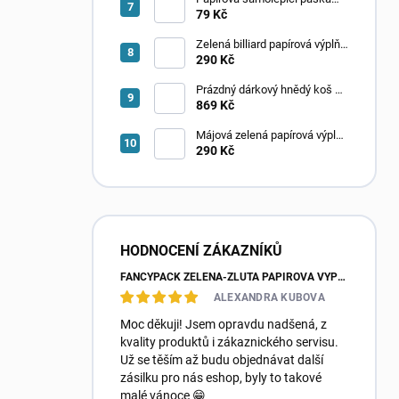
hnědá solvent 50 m
79 Kč
Zelená billiard papírová výplň
do krabic Fancypack
290 Kč
Prázdný dárkový hnědý koš –
rozměr 230x170x80, balení 25
869 Kč
ks
Májová zelená papírová výplň
do krabic Fancypack
290 Kč
HODNOCENÍ ZÁKAZNÍKŮ
FANCYPACK ZELENÁ-ŽLUTÁ PAPÍROVÁ VÝPLŇ DO KRABIC
ALEXANDRA KUBOVA
Moc děkuji! Jsem opravdu nadšená, z
kvality produktů i zákaznického servisu.
Už se těším až budu objednávat další
zásilku pro nás eshop, byly to takové
malé vánoce 😁