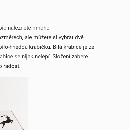
rabic naleznete mnoho
ozměrech, ale můžete si vybrat dvě
ílo-hnědou krabičku. Bílá krabice je ze
rabice se nijak nelepí. Složení zabere
o radost.