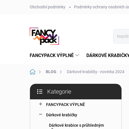
Přejít
Obchodní podmínky
Podmínky ochrany osobních ú
na
obsah
FANCYPACK VÝPLNĚ
DÁRKOVÉ KRABIČK
Domů
BLOG
Dárkové krabičky - novinka 2024
P
Kategorie
o
Přeskočit
s
kategorie
t
FANCYPACK VÝPLNĚ
r
Dárkové krabičky
a
n
Dárkové krabice s průhledným