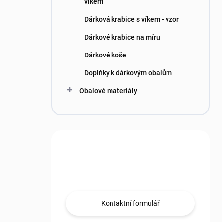
n
víkem
í
Dárková krabice s víkem - vzor
p
a
Dárkové krabice na míru
n
Dárkové koše
e
l
Doplňky k dárkovým obalům
Obalové materiály
Máte otázku?
Obraťte se na nás.
Kontaktní formulář