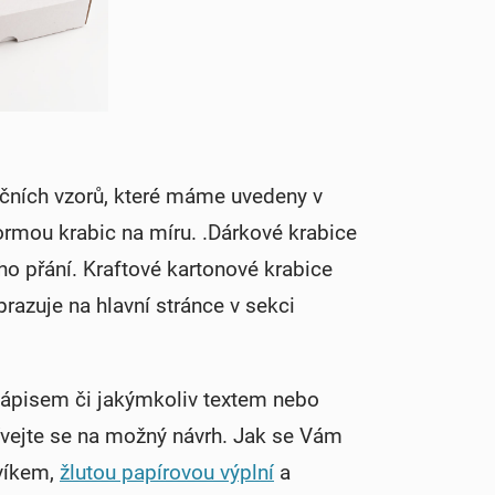
račních vzorů, které máme uvedeny v
ormou krabic na míru. .
Dárkové krabice
 přání. Kraftové kartonové krabice
razuje na hlavní stránce v sekci
nápisem či jakýmkoliv textem nebo
vejte se na možný návrh. Jak se Vám
 víkem,
žlutou papírovou výplní
a