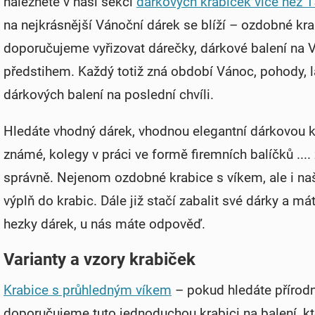
naleznete v naší sekci
dárkových krabiček více než 1
na nejkrásnější Vánoční dárek se blíží – ozdobné krabi
doporučujeme vyřizovat dárečky, dárkové balení na 
předstihem. Každý totiž zná období Vánoc, pohody, lá
dárkových balení na poslední chvíli.
Hledáte vhodný dárek, vhodnou elegantní dárkovou kr
známé, kolegy v práci ve formě firemních balíčků ....
správně. Nejenom ozdobné krabice s víkem, ale i na
výplň do krabic.
Dále již stačí zabalit své dárky a má
hezky dárek, u nás máte odpověď.
Varianty a vzory krabiček
Krabice s průhledným víkem
–
pokud hledáte přírodn
doporučujeme tuto jednoduchou krabici na balení, kt