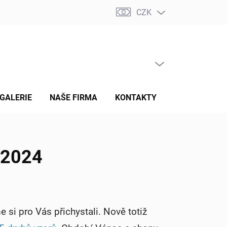
CZK
PRÁZDNÝ KOŠÍK
NÁKUPNÍ
KOŠÍK
GALERIE
NAŠE FIRMA
KONTAKTY
HODNOCENÍ 
 2024
 si pro Vás přichystali. Nově totiž