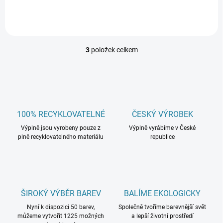
krabička z kartonové
mikrovlnné lepenky, ideální
pro balení drobných...
3
položek celkem
O
v
l
á
d
a
c
100% RECYKLOVATELNÉ
ČESKÝ VÝROBEK
í
Výplně jsou vyrobeny pouze z
p
Výplně vyrábíme v České
plně recyklovatelného materiálu
republice
r
v
k
y
v
ý
ŠIROKÝ VÝBĚR BAREV
BALÍME EKOLOGICKY
p
i
Nyní k dispozici 50 barev,
Společně tvoříme barevnější svět
s
můžeme vytvořit 1225 možných
a lepší životní prostředí