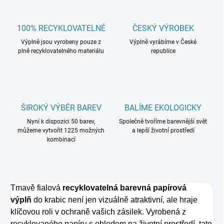
100% RECYKLOVATELNÉ
ČESKÝ VÝROBEK
Výplně jsou vyrobeny pouze z
Výplně vyrábíme v České
plně recyklovatelného materiálu
republice
ŠIROKÝ VÝBĚR BAREV
BALÍME EKOLOGICKY
Nyní k dispozici 50 barev,
Společně tvoříme barevnější svět
můžeme vytvořit 1225 možných
a lepší životní prostředí
kombinací
Tmavě fialová
recyklovatelná barevná papírová
výplň
do krabic není jen vizuálně atraktivní, ale hraje
klíčovou roli v ochraně vašich zásilek. Vyrobená z
recyklovaného papíru s ohledem na životní prostředí, tato