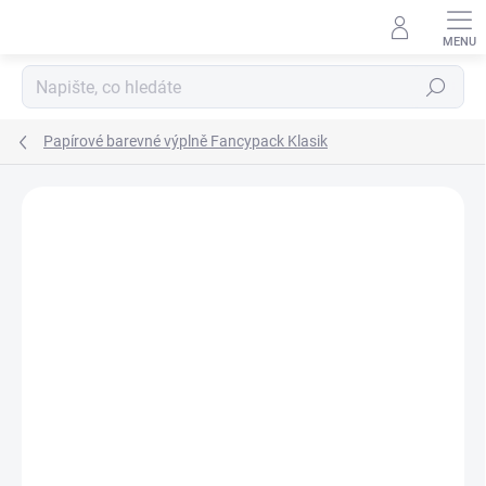
Přejít
na
obsah
Hledat
Papírové barevné výplně Fancypack Klasik
ZNAČKA:
FANCYPACK