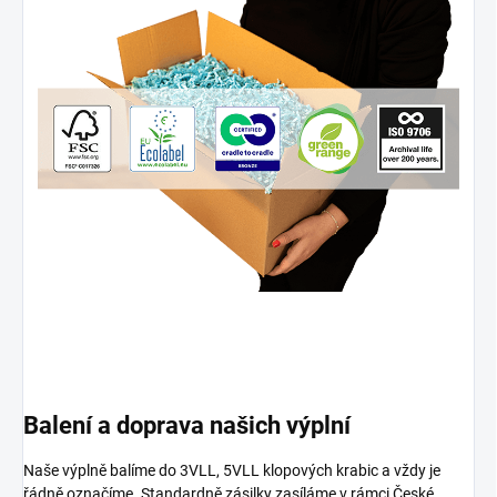
Balení a doprava našich výplní
Naše výplně balíme do 3VLL, 5VLL klopových krabic a vždy je
řádně označíme. Standardně zásilky zasíláme v rámci České