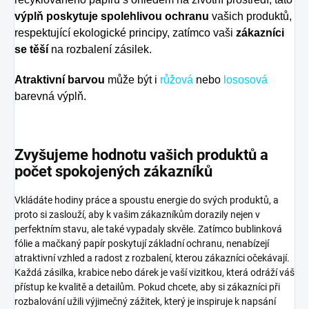
výplň poskytuje spolehlivou ochranu
vašich produktů,
respektující ekologické principy, zatímco vaši
zákazníci
se těší
na rozbalení zásilek.
Atraktivní barvou
může být i
růžová
nebo
lososová
barevná výplň.
Zvyšujeme hodnotu vašich produktů a
počet spokojených zákazníků
Vkládáte hodiny práce a spoustu energie do svých produktů, a
proto si zaslouží, aby k vašim zákazníkům dorazily nejen v
perfektním stavu, ale také vypadaly skvěle. Zatímco bublinková
fólie a mačkaný papír poskytují základní ochranu, nenabízejí
atraktivní vzhled a radost z rozbalení, kterou zákazníci očekávají.
Každá zásilka, krabice nebo dárek je vaší vizitkou, která odráží váš
přístup ke kvalitě a detailům. Pokud chcete, aby si zákazníci při
rozbalování užili výjimečný zážitek, který je inspiruje k napsání