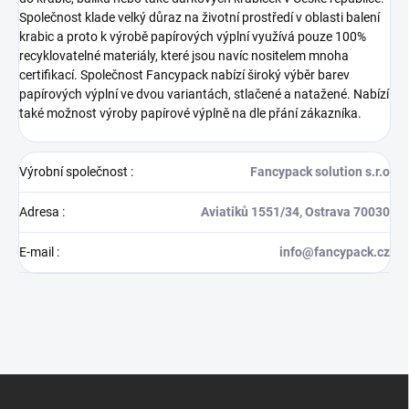
Společnost klade velký důraz na životní prostředí v oblasti balení
krabic a proto k výrobě papírových výplní využívá pouze 100%
recyklovatelné materiály, které jsou navíc nositelem mnoha
certifikací. Společnost Fancypack nabízí široký výběr barev
papírových výplní ve dvou variantách, stlačené a natažené. Nabízí
také možnost výroby papírové výplně na dle přání zákazníka.
Výrobní společnost
:
Fancypack solution s.r.o
Adresa
:
Aviatiků 1551/34, Ostrava 70030
E-mail
:
info@fancypack.cz
Z
á