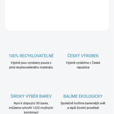
DETAILNÍ INFORMACE
ZEPTAT SE
100% RECYKLOVATELNÉ
ČESKÝ VÝROBEK
Výplně jsou vyrobeny pouze z
Výplně vyrábíme v České
plně recyklovatelného materiálu
republice
ŠIROKÝ VÝBĚR BAREV
BALÍME EKOLOGICKY
Nyní k dispozici 50 barev,
Společně tvoříme barevnější svět
můžeme vytvořit 1225 možných
a lepší životní prostředí
kombinací