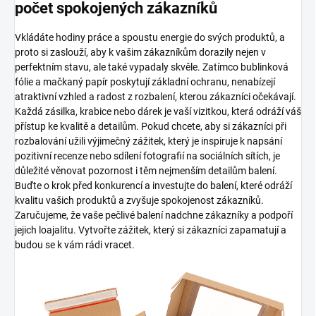
počet spokojených zákazníků
Vkládáte hodiny práce a spoustu energie do svých produktů, a
proto si zaslouží, aby k vašim zákazníkům dorazily nejen v
perfektním stavu, ale také vypadaly skvěle. Zatímco bublinková
fólie a mačkaný papír poskytují základní ochranu, nenabízejí
atraktivní vzhled a radost z rozbalení, kterou zákazníci očekávají.
Každá zásilka, krabice nebo dárek je vaší vizitkou, která odráží váš
přístup ke kvalitě a detailům. Pokud chcete, aby si zákazníci při
rozbalování užili výjimečný zážitek, který je inspiruje k napsání
pozitivní recenze nebo sdílení fotografií na sociálních sítích, je
důležité věnovat pozornost i těm nejmenším detailům balení.
Buďte o krok před konkurencí a investujte do balení, které odráží
kvalitu vašich produktů a zvyšuje spokojenost zákazníků.
Zaručujeme, že vaše pečlivé balení nadchne zákazníky a podpoří
jejich loajalitu. Vytvořte zážitek, který si zákazníci zapamatují a
budou se k vám rádi vracet.