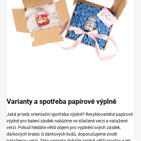
Varianty a spotřeba papírové výplně
Jaká je tedy orientační spotřeba výplně? Recyklovatelné papírové
výplně pro balení zásilek nabízíme ve stlačené verzi a natažené
verzi. Pokud hledáte větší objem pro vyplnění svých zásilek,
dárkových krabic či dárkových košů, doporučujeme zvolit
nataženou verzi. Tato varianta dokáže zaplnit větší prostor a její