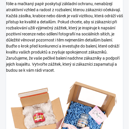
fólie a mačkaný papír poskytují základní ochranu, nenabízejí
atraktivní vzhled a radost z rozbalení, kterou zákazníci očekávají.
Každá zásilka, krabice nebo dárek je vaší vizitkou, která odráží váš
přístup ke kvalitě a detailům. Pokud chcete, aby si zákazníci při
rozbalování užili výjimečný zážitek, který je inspiruje k napsání
pozitivní recenze nebo sdílení fotografií na sociálních sítích, je
důležité věnovat pozornost i těm nejmenším detailům balení.
Buďte o krok před konkurencí a investujte do balení, které odráží
kvalitu vašich produktů a zvyšuje spokojenost zákazníků.
Zaručujeme, že vaše pečlivé balení nadchne zákazníky a podpoří
jejich loajalitu. Vytvořte zážitek, který si zákazníci zapamatují a
budou se k vám rádi vracet.