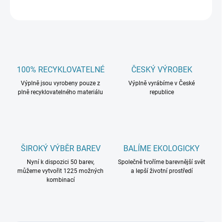
ZEPTAT SE
100% RECYKLOVATELNÉ
ČESKÝ VÝROBEK
Výplně jsou vyrobeny pouze z
Výplně vyrábíme v České
plně recyklovatelného materiálu
republice
ŠIROKÝ VÝBĚR BAREV
BALÍME EKOLOGICKY
Nyní k dispozici 50 barev,
Společně tvoříme barevnější svět
můžeme vytvořit 1225 možných
a lepší životní prostředí
kombinací