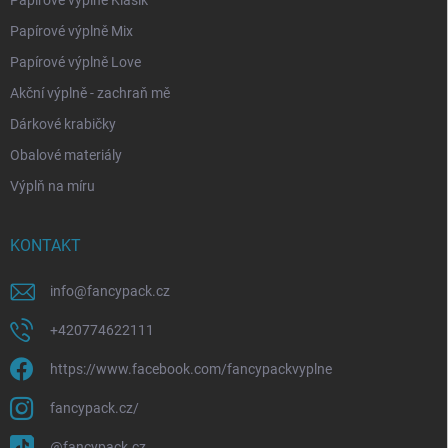
Papírové výplně Klasik
Papírové výplně Mix
Papírové výplně Love
Akční výplně - zachraň mě
Dárkové krabičky
Obalové materiály
Výplň na míru
KONTAKT
info
@
fancypack.cz
+420774622111
https://www.facebook.com/fancypackvyplne
fancypack.cz/
@fancypack.cz