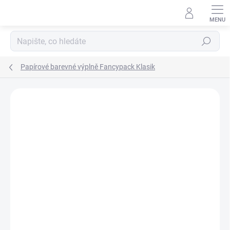
Přejít
na
obsah
Hledat
Papírové barevné výplně Fancypack Klasik
ZNAČKA:
FANCYPACK