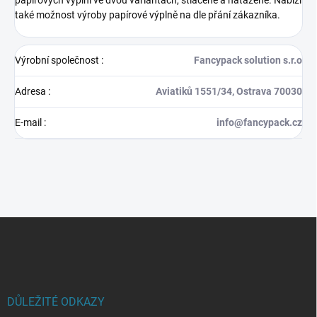
papírových výplní ve dvou variantách, stlačené a natažené. Nabízí
také možnost výroby papírové výplně na dle přání zákazníka.
Výrobní společnost
:
Fancypack solution s.r.o
Adresa
:
Aviatiků 1551/34, Ostrava 70030
E-mail
:
info@fancypack.cz
Z
á
p
a
t
í
DŮLEŽITÉ ODKAZY