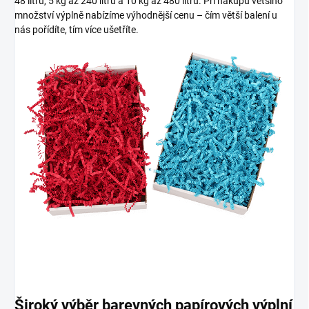
48 litrů, 5 kg až 240 litrů a 10 kg až 480 litrů. Při nákupu většího
množství výplně nabízíme výhodnější cenu – čím větší balení u
nás pořídíte, tím více ušetříte.
Široký výběr barevných papírových výplní