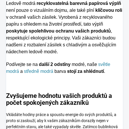
Ledově modrá
recyklovatelná barevná papírová výplň
není pouze o vizuálním dojmu, ale také plní
klíčovou roli
v ochraně vašich zásilek. Vyrobená z recyklovaného
papíru s ohledem na životní prostředí, tato výplň
poskytuje spolehlivou ochranu vašich produktů
,
respektující ekologické principy. Vaši zákazníci budou
nadšeni z rozbalení zásilek s chladivým a osvěžujícím
nádechem ledově modré.
Podívejte se na
další 2 odstíny
modré, naše
světle
modrá
a
středně modrá
barva
stojí za shlédnutí
.
Zvyšujeme hodnotu vašich produktů a
počet spokojených zákazníků
Vkládáte hodiny práce a spoustu energie do svých produktů, a
proto si zaslouží, aby k vašim zákazníkům dorazily nejen v
perfektním stavu, ale také vypadaly skvěle. Zatímco bublinková