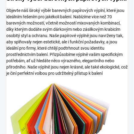
Objevte náš široký výběr barevných papírových výplní, které jsou
ideálním řešením pro jakékoli balení. Nabízíme více než 70
barevných možností, včetně možností mixovaných kombinací,
díky kterým dodáte svým dárkovým nebo zásilkovým krabicím
osobitý styl a ochranu. Naše papírové výplně jsou navrženy tak,
aby splňovaly nejen estetické, ale i funkční požadavky, a jsou
ideální pro firmy, které chtějí podtrhnout svou identitu
prostřednictvím balení. Přizpůsobíme výplně vašim specifickým
potřebám, ať už hledáte něco výrazného, elegantního nebo
přírodního. Naše výplně jsou nejen krásné, ale také ekologické, což
je činí perfektní volbou pro udržitelný přístup k balení