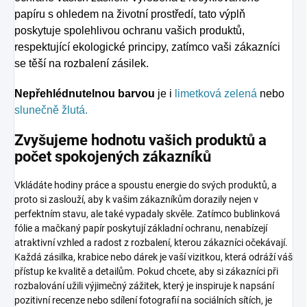
papíru s ohledem na životní prostředí, tato výplň
poskytuje spolehlivou ochranu vašich produktů,
respektující ekologické principy, zatímco vaši zákazníci
se těší na rozbalení zásilek.
Nepřehlédnutelnou barvou
je i
limetková zelená
nebo
slunečně žlutá.
Zvyšujeme hodnotu vašich produktů a
počet spokojených zákazníků
Vkládáte hodiny práce a spoustu energie do svých produktů, a
proto si zaslouží, aby k vašim zákazníkům dorazily nejen v
perfektním stavu, ale také vypadaly skvěle. Zatímco bublinková
fólie a mačkaný papír poskytují základní ochranu, nenabízejí
atraktivní vzhled a radost z rozbalení, kterou zákazníci očekávají.
Každá zásilka, krabice nebo dárek je vaší vizitkou, která odráží váš
přístup ke kvalitě a detailům. Pokud chcete, aby si zákazníci při
rozbalování užili výjimečný zážitek, který je inspiruje k napsání
pozitivní recenze nebo sdílení fotografií na sociálních sítích, je