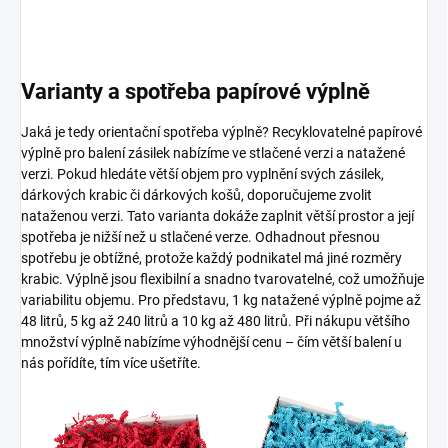
Varianty a spotřeba papírové výplně
Jaká je tedy orientační spotřeba výplně? Recyklovatelné papírové
výplně pro balení zásilek nabízíme ve stlačené verzi a natažené
verzi. Pokud hledáte větší objem pro vyplnění svých zásilek,
dárkových krabic či dárkových košů, doporučujeme zvolit
nataženou verzi. Tato varianta dokáže zaplnit větší prostor a její
spotřeba je nižší než u stlačené verze. Odhadnout přesnou
spotřebu je obtížné, protože každý podnikatel má jiné rozměry
krabic. Výplně jsou flexibilní a snadno tvarovatelné, což umožňuje
variabilitu objemu. Pro představu, 1 kg natažené výplně pojme až
48 litrů, 5 kg až 240 litrů a 10 kg až 480 litrů. Při nákupu většího
množství výplně nabízíme výhodnější cenu – čím větší balení u
nás pořídíte, tím více ušetříte.