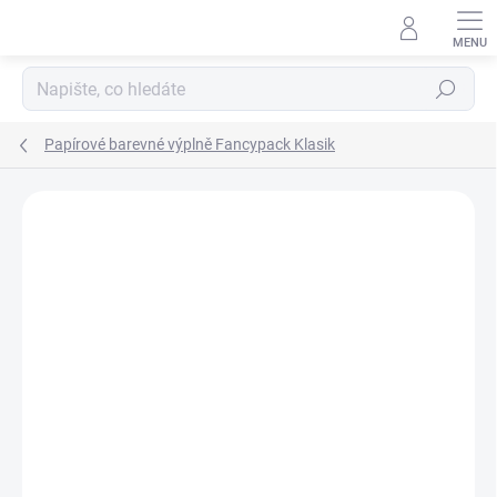
Přejít
na
obsah
Hledat
Papírové barevné výplně Fancypack Klasik
ZNAČKA:
FANCYPACK