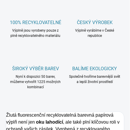
100% RECYKLOVATELNÉ
ČESKÝ VÝROBEK
Výplně jsou vyrobeny pouze z
Výplně vyrábíme v České
plně recyklovatelného materiálu
republice
ŠIROKÝ VÝBĚR BAREV
BALÍME EKOLOGICKY
Nyní k dispozici 50 barev,
Společně tvoříme barevnější svět
můžeme vytvořit 1225 možných
a lepší životní prostředí
kombinací
Žlutá fluorescenční recyklovatelná barevná papírová
výplň není jen
oku lahodící
, ale také plní klíčovou roli v
ochraně vašich zásilek. Vyrobená z recyklovaného