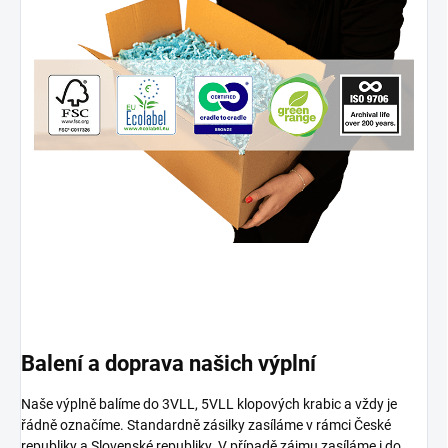
Balení a doprava našich výplní
Naše výplně balíme do 3VLL, 5VLL klopových krabic a vždy je
řádně označíme. Standardně zásilky zasíláme v rámci České
republiky a Slovenské republiky. V případě zájmu zasíláme i do